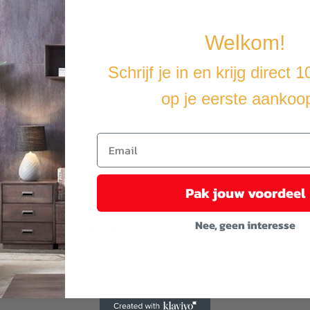
Welkom!
Schrijf je in en krijg direct 
op je eerste aankoo
Pak jouw voordeel
ingsklemmen.
Nee, geen interesse
 ze weer- en uv-bestendig zijn.