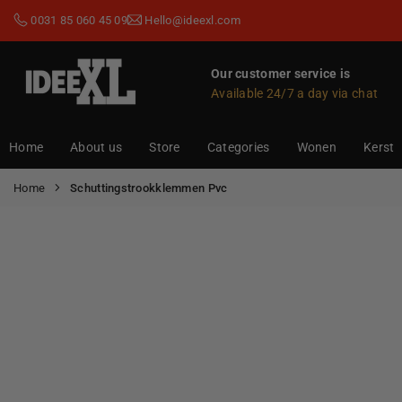
Skip
0031 85 060 45 09
Hello@ideexl.com
to
content
Our customer service is
Available 24/7 a day via chat
IDEEXL.COM
Home
About us
Store
Categories
Wonen
Kerst
Home
Schuttingstrookklemmen Pvc