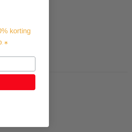
10% korting
p
. 🌟