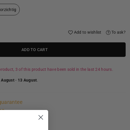
orzichtig
Add to wishlist
To ask?
ADD TO CART
roduct, 3 of this product have been sold in the last 24 hours.
 August
-
13 August
.
guarantee
ns