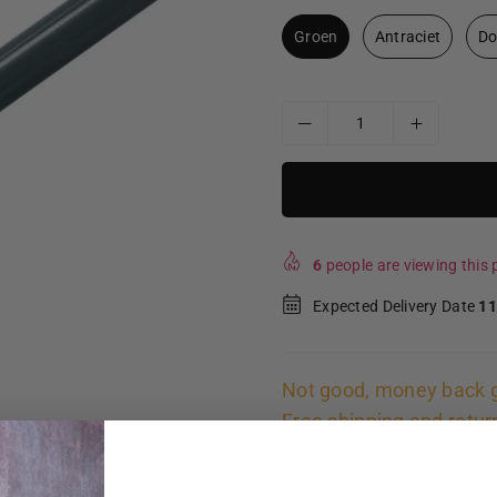
Groen
Antraciet
Do
6
people are viewing this p
Expected Delivery Date
11
Not good, money back 
Free shipping and retur
Pay how you want