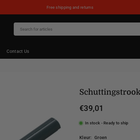
Free shipping and returns
Contact Us
Schuttingstro
€39,01
Regular
price
In stock - Ready to ship
Kleur:
Groen