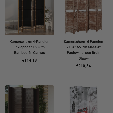
Kamerscherm 4-Panelen
Kamerscherm 6 Panelen
Inklapbaar 160 Cm
210X165 Cm Massief
Bamboe En Canvas
Paulowniahout Bruin
Blauw
€114,18
Regular
€210,54
price