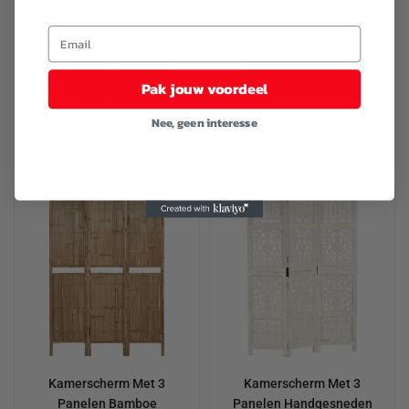
Kamerscherm Met 3
Kamerscherm Met 3
Panelen 106,5X166 Cm
Panelen 150X180 Cm
Pak jouw voordeel
Massief Hout Grijs
€41,82
€131,07
Nee, geen interesse
Kamerscherm Met 3
Kamerscherm Met 3
Panelen Bamboe
Panelen Handgesneden