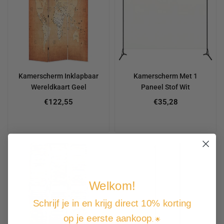
Kamerscherm Inklapbaar
Kamerscherm Met 1
Wereldkaart Geel
Paneel Stof Wit
€122,55
€35,28
Welkom!
Schrijf je in en krijg direct 10% korting
op je eerste aankoop
. 🌟