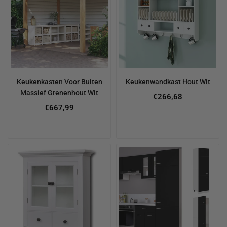
Keukenkasten Voor Buiten
Keukenwandkast Hout Wit
Massief Grenenhout Wit
Regular
€266,68
price
€667,99