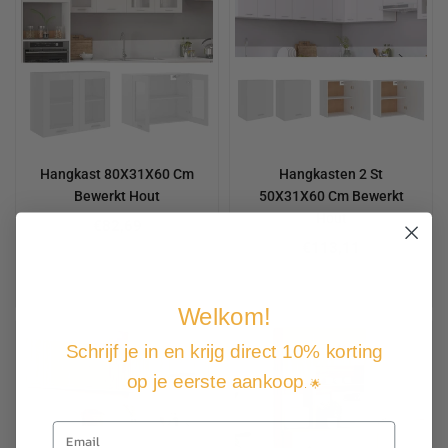
Hangkast 80X31X60 Cm
Hangkasten 2 St
Bewerkt Hout
50X31X60 Cm Bewerkt
Hout
€82,69
€113,11
Welkom!
Schrijf je in en krijg direct 10% korting
op je eerste aankoop
. 🌟