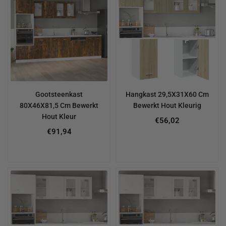
Gootsteenkast
Hangkast 29,5X31X60 Cm
80X46X81,5 Cm Bewerkt
Bewerkt Hout Kleurig
Hout Kleur
Regular
€56,02
price
€91,94