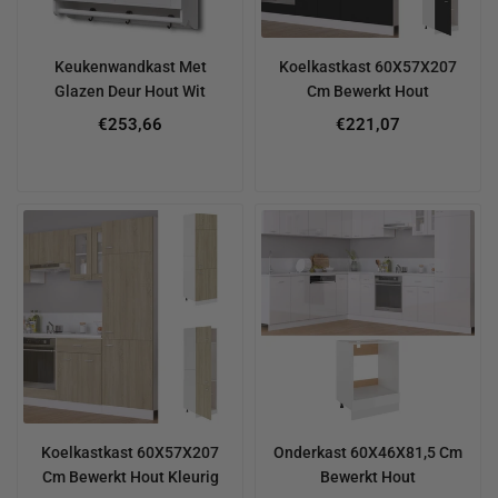
Keukenwandkast Met
Koelkastkast 60X57X207
Glazen Deur Hout Wit
Cm Bewerkt Hout
Regular
€253,66
€221,07
price
Koelkastkast 60X57X207
Onderkast 60X46X81,5 Cm
Cm Bewerkt Hout Kleurig
Bewerkt Hout