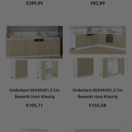
Regular
Regular
€289,09
€82,89
price
price
Onderkast 60X46X81,5 Cm
Onderkast 80X46X81,5 Cm
Bewerkt Hout Kleurig
Bewerkt Hout Kleurig
Regular
€105,71
€105,58
price