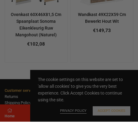
Ovenkast 60X46X81,5 Cm
Wandkast 49X22X59 Cm
Spaanplaat Sonoma
Bewerkt Hout Wit
Eikenkleurig Ruw
Regular
€149,73
Mangohout (Naturel)
price
Regular
€102,08
price
The cookie settings on this website are set to
'allow all cookies' to give you the very best
Customer service
experience. Click Accept Cookies to continue
Returns
using the site.
Shipping Policy
privacy policy
PRIVACY POLICY
ACCEPT COOKIES
Payment methods
Home
Store
Search
Shopping cart
Frequently Asked Questions
follow us