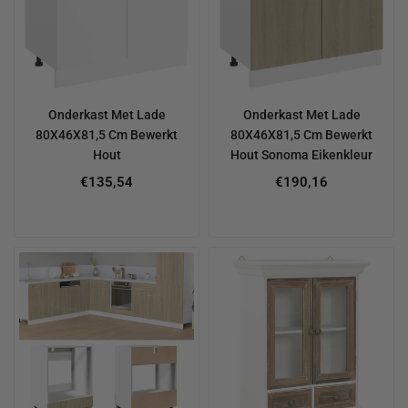
Onderkast Met Lade
Onderkast Met Lade
80X46X81,5 Cm Bewerkt
80X46X81,5 Cm Bewerkt
Hout
Hout Sonoma Eikenkleur
Regular
€135,54
€190,16
price