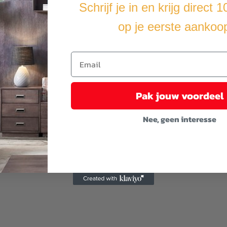
Schrijf je in en krijg direct 
op je eerste aankoo
Pak jouw voordeel
Nee, geen interesse