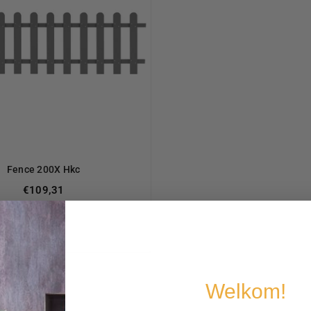
Fence 200X Hkc
€109,31
Welkom!