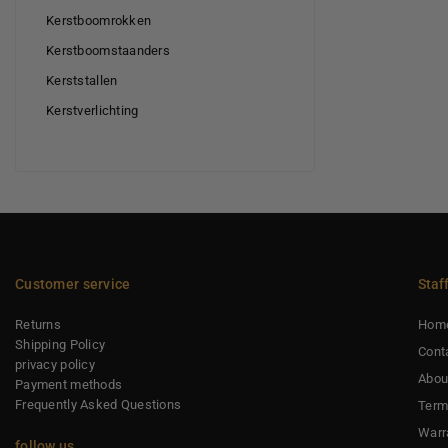
Kerstboomrokken
Kerstboomstaanders
Kerststallen
Kerstverlichting
Customer service
Staf
Returns
Hom
Shipping Policy
Cont
privacy policy
Abou
Payment methods
Frequently Asked Questions
Term
Warr
follow us