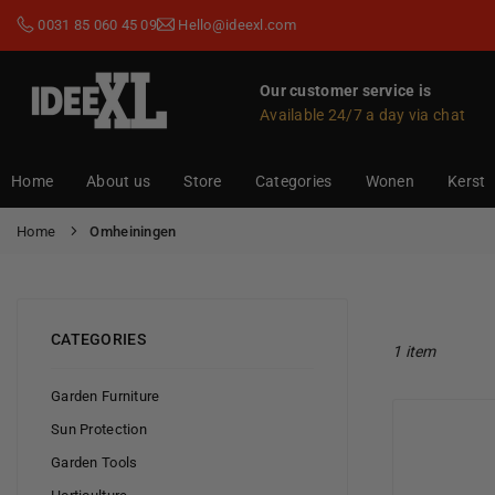
Skip
0031 85 060 45 09
Hello@ideexl.com
to
content
Our customer service is
Available 24/7 a day via chat
IDEEXL.COM
Home
About us
Store
Categories
Wonen
Kerst
Home
Omheiningen
CATEGORIES
1 item
Garden Furniture
Sun Protection
Garden Tools