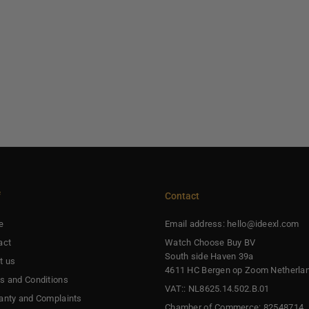
f
Contact
e
Email address: hello@ideexl.com
act
Watch Choose Buy BV
South side Haven 39a
t us
4611 HC Bergen op Zoom Netherla
s and Conditions
VAT:: NL8625.14.502.B.01
anty and Complaints
Chamber of Commerce: 82548714