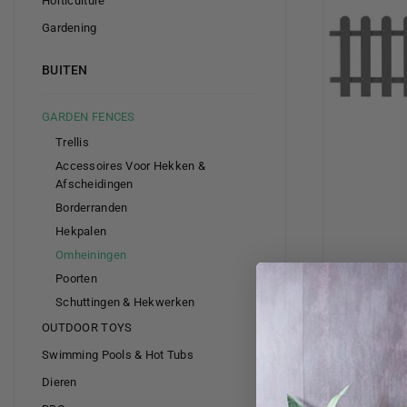
Horticulture
Gardening
BUITEN
GARDEN FENCES
Trellis
Accessoires Voor Hekken &
Afscheidingen
Borderranden
Hekpalen
Omheiningen
Poorten
Schuttingen & Hekwerken
OUTDOOR TOYS
Swimming Pools & Hot Tubs
Dieren