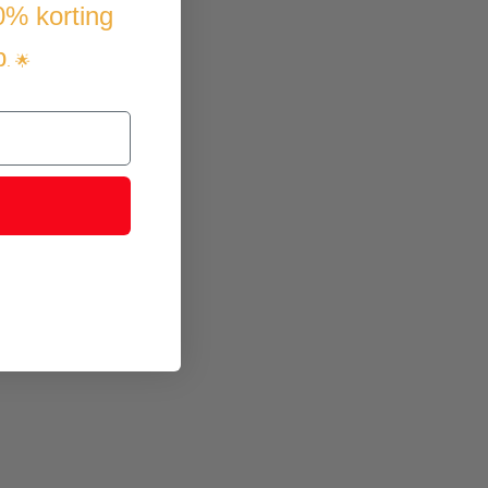
10% korting
p
. 🌟